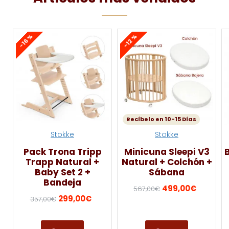
-16 %
-12 %
Recíbelo en 10-15 Días
Stokke
Stokke
Pack Trona Tripp
Minicuna Sleepi V3
Trapp Natural +
Natural + Colchón +
Baby Set 2 +
Sábana
Bandeja
499,00€
567,00€
299,00€
357,00€